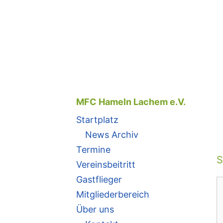
Zum
Inhalt
springen
MFC Hameln Lachem e.V.
Startplatz
News Archiv
Termine
S
Vereinsbeitritt
Gastflieger
K
Mitgliederbereich
Über uns