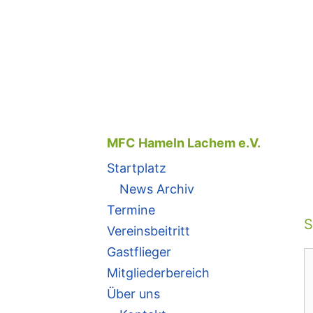
Zum
Inhalt
springen
MFC Hameln Lachem e.V.
Startplatz
News Archiv
Termine
S
Vereinsbeitritt
Gastflieger
K
Mitgliederbereich
Über uns