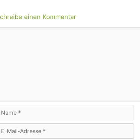
chreibe einen Kommentar
ommentar
ame
-
ail-